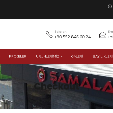
Telefon
Em
+90 552 845 60 24
in
PROJELER
ÜRÜNLERIMIZ
GALERI
BAYILIKLER
Checkout