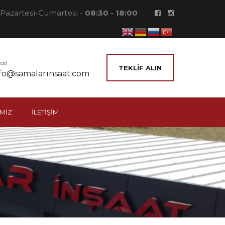
Pazartesi-Cumartesi -
08:30 - 18:00
ail
TEKLIF ALIN
fo@samalarinsaat.com
IMIZ
İLETIŞIM